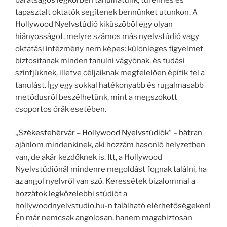
tapasztalt oktatók segítenek bennünket utunkon. A
Hollywood Nyelvstúdió kiküszöböl egy olyan
hiányosságot, melyre számos más nyelvstúdió vagy
oktatási intézmény nem képes: különleges figyelmet
biztosítanak minden tanulni vágyónak, és tudási
szintjüknek, illetve céljaiknak megfelelően építik fel a
tanulást. Így egy sokkal hatékonyabb és rugalmasabb
metódusról beszélhetünk, mint a megszokott
csoportos órák esetében.
„
Székesfehérvár – Hollywood Nyelvstúdiók
” – bátran
ajánlom mindenkinek, aki hozzám hasonló helyzetben
van, de akár kezdőknek is. Itt, a Hollywood
Nyelvstúdiónál mindenre megoldást fognak találni, ha
az angol nyelvről van szó. Keressétek bizalommal a
hozzátok legközelebbi stúdiót a
hollywoodnyelvstudio.hu-n található elérhetőségeken!
Én már nemcsak angolosan, hanem magabiztosan