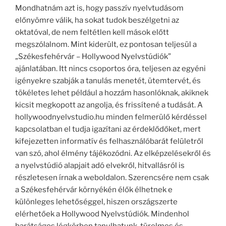
Mondhatnám azt is, hogy passzív nyelvtudásom
előnyömre válik, ha sokat tudok beszélgetni az
oktatóval, de nem feltétlen kell mások előtt
megszólalnom. Mint kiderült, ez pontosan teljesül a
„Székesfehérvár – Hollywood Nyelvstúdiók”
ajánlatában. Itt nincs csoportos óra, teljesen az egyéni
igényekre szabják a tanulás menetét, ütemtervét, és
tökéletes lehet például a hozzám hasonlóknak, akiknek
kicsit megkopott az angolja, és frissítené a tudását. A
hollywoodnyelvstudio.hu minden felmerülő kérdéssel
kapcsolatban el tudja igazítani az érdeklődőket, mert
kifejezetten informatív és felhasználóbarát felületről
van szó, ahol élmény tájékozódni. Az elképzelésekről és
a nyelvstúdió alapjait adó elvekről, hitvallásról is
részletesen írnak a weboldalon. Szerencsére nem csak
a Székesfehérvár környékén élők élhetnek e
különleges lehetőséggel, hiszen országszerte
elérhetőek a Hollywood Nyelvstúdiók. Mindenhol
barátságos légkörben tanulhatunk, türelmes és