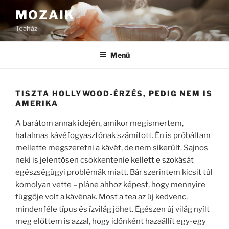
Tartalomhoz
MOZAIK
Teaház
Menü
TISZTA HOLLYWOOD-ÉRZÉS, PEDIG NEM IS
AMERIKA
A barátom annak idején, amikor megismertem,
hatalmas kávéfogyasztónak számított. Én is próbáltam
mellette megszeretni a kávét, de nem sikerült. Sajnos
neki is jelentősen csökkentenie kellett e szokását
egészségügyi problémák miatt. Bár szerintem kicsit túl
komolyan vette – pláne ahhoz képest, hogy mennyire
függője volt a kávénak. Most a tea az új kedvenc,
mindenféle típus és ízvilág jöhet. Egészen új világ nyílt
meg előttem is azzal, hogy időnként hazaállít egy-egy