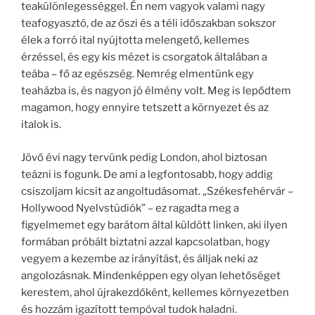
teakülönlegességgel. Én nem vagyok valami nagy
teafogyasztó, de az őszi és a téli időszakban sokszor
élek a forró ital nyújtotta melengető, kellemes
érzéssel, és egy kis mézet is csorgatok általában a
teába – fő az egészség. Nemrég elmentünk egy
teaházba is, és nagyon jó élmény volt. Meg is lepődtem
magamon, hogy ennyire tetszett a környezet és az
italok is.
Jövő évi nagy tervünk pedig London, ahol biztosan
teázni is fogunk. De ami a legfontosabb, hogy addig
csiszoljam kicsit az angoltudásomat. „Székesfehérvár –
Hollywood Nyelvstúdiók” – ez ragadta meg a
figyelmemet egy barátom által küldött linken, aki ilyen
formában próbált biztatni azzal kapcsolatban, hogy
vegyem a kezembe az irányítást, és álljak neki az
angolozásnak. Mindenképpen egy olyan lehetőséget
kerestem, ahol újrakezdőként, kellemes környezetben
és hozzám igazított tempóval tudok haladni.