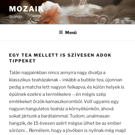
Tartalomhoz
MOZAIK
Teaház
Menü
EGY TEA MELLETT IS SZÍVESEN ADOK
TIPPEKET
Talán napjainkban nincs annyira nagy divatja a
klasszikus teaházaknak – inkább a bubble tea, újonnan
pedig a matcha lett nagyon felkapva, és külön helyek is
épülnek ezekre a termékekre -, én mégis szép
emlékeket őrzök kamaszkoromból. Volt ugyanis egy
nagyon hangulatos teaház a környékünkön, ahová
sokat jártunk a barátaimmal. Tudom, unalmasan
hangzik, de 15 évesen azért mégse ülhet be az ember
sörözni… Remélem, hogy a jövőben is nyílnak még majd