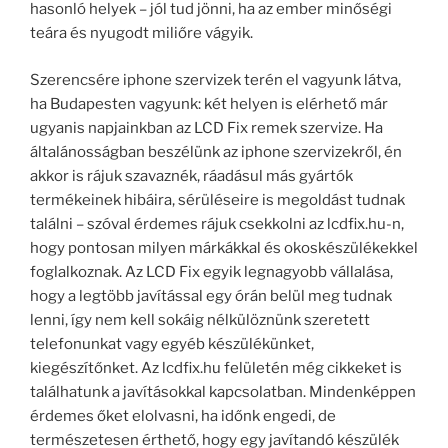
hasonló helyek – jól tud jönni, ha az ember minőségi
teára és nyugodt miliőre vágyik.
Szerencsére iphone szervizek terén el vagyunk látva,
ha Budapesten vagyunk: két helyen is elérhető már
ugyanis napjainkban az LCD Fix remek szervize. Ha
általánosságban beszélünk az iphone szervizekről, én
akkor is rájuk szavaznék, ráadásul más gyártók
termékeinek hibáira, sérüléseire is megoldást tudnak
találni – szóval érdemes rájuk csekkolni az lcdfix.hu-n,
hogy pontosan milyen márkákkal és okoskészülékekkel
foglalkoznak. Az LCD Fix egyik legnagyobb vállalása,
hogy a legtöbb javítással egy órán belül meg tudnak
lenni, így nem kell sokáig nélkülöznünk szeretett
telefonunkat vagy egyéb készülékünket,
kiegészítőnket. Az lcdfix.hu felületén még cikkeket is
találhatunk a javításokkal kapcsolatban. Mindenképpen
érdemes őket elolvasni, ha időnk engedi, de
természetesen érthető, hogy egy javítandó készülék