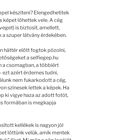
ppel készíteni? Elengedhetitek
s képet lőhettek vele. A cég
get) is biztosít, amellett,
k a szuper látvány érdekében.
 háttér előtt fogtok pózolni,
hetőségeket a selfiegep.hu
an a csomagban, a többiért
– ezt azért érdemes tudni,
álunk nem fukarkodott a cég,
yon színesek lettek a képek. Ha
ki vigye haza az adott fotót,
lis formában is megkapja
sított kellékek is nagyon jól
épet lőttünk velük, amik mentek