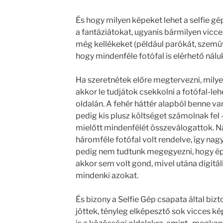
És hogy milyen képeket lehet a selfie gé
a fantáziátokat, ugyanis bármilyen vicce
még kellékeket (például parókát, szemüve
hogy mindenféle fotófal is elérhető nálu
Ha szeretnétek előre megtervezni, milyen
akkor le tudjátok csekkolni a fotófal-le
oldalán. A fehér háttér alapból benne v
pedig kis plusz költséget számolnak fel 
mielőtt mindenfélét összeválogattok. N
háromféle fotófal volt rendelve, így nag
pedig nem tudtunk megegyezni, hogy épp 
akkor sem volt gond, mivel utána digitá
mindenki azokat.
És bizony a Selfie Gép csapata által bizto
jöttek, tényleg elképesztő sok vicces k