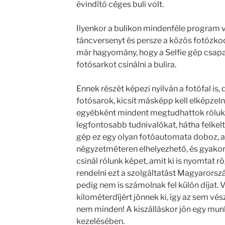
évindító céges buli volt.
Ilyenkor a bulikon mindenféle program v
táncversenyt és persze a közös fotózkod
már hagyomány, hogy a Selfie gép csapa
fotósarkot csinálni a bulira.
Ennek részét képezi nyilván a fotófal i
fotósarok, kicsit másképp kell elképzelni
egyébként mindent megtudhattok róluk, 
legfontosabb tudnivalókat, hátha felkelt
gép ez egy olyan fotóautomata doboz, 
négyzetméteren elhelyezhető, és gyakor
csinál rólunk képet, amit ki is nyomtat 
rendelni ezt a szolgáltatást Magyarorsz
pedig nem is számolnak fel külön díjat.
kilométerdíjért jönnek ki, így az sem vés
nem minden! A kiszálláskor jön egy munka
kezelésében.