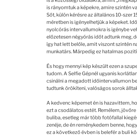
is a közösségi oldalakra, amint „megkap
is rányomtuk a képekre, amire szintén va
Sőt, külön kérésre az általános 10-szer 
méretben is igényelhetjük a képeket. Idő
nyolcórás intervallumokra is igénybe veh
előzetesen négyórás időt adtunk meg, de
így hat lett belőle, amit viszont szintén
munkatárs. Márpedig ez hatalmas pozit
És hogy mennyi kép készült ezen a szu
tudom. A Selfie Gépnél ugyanis korlátla
csinálni a megadott időintervallumon be
tudtunk örökíteni, valóságos sorok álltak
A kedvenc képemet én is hazavittem, 
ezt a csodálatos estét. Remélem, jövőre i
buliba, esetleg már több fotófallal kiegé
zenéje, de én reménykedem benne, hogy a
ez a következő évben is belefér a buli k