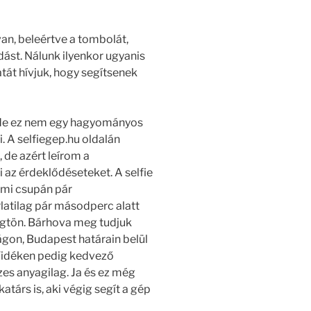
an, beleértve a tombolát,
ást. Nálunk ilyenkor ugyanis
tát hívjuk, hogy segítsenek
s, de ez nem egy hagyományos
. A selfiegep.hu oldalán
de azért leírom a
i az érdeklődéseteket. A selfie
ami csupán pár
latilag pár másodperc alatt
rögtön. Bárhova meg tudjuk
ágon, Budapest határain belül
 Vidéken pedig kedvező
zes anyagilag. Ja és ez még
társ is, aki végig segít a gép