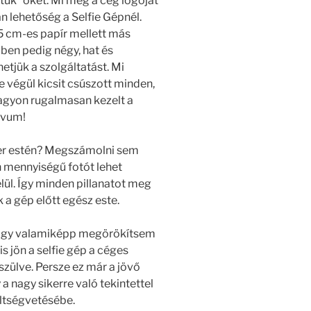
tuk” őket. Mi még a cég logóját
n lehetőség a Selfie Gépnél.
15 cm-es papír mellett más
ben pedig négy, hat és
etjük a szolgáltatást. Mi
 végül kicsit csúszott minden,
 nagyon rugalmasan kezelt a
ívum!
per estén? Megszámolni sem
n mennyiségű fotót lehet
lül. Így minden pillanatot meg
 a gép előtt egész este.
hogy valamiképp megörökítsem
s jön a selfie gép a céges
szülve. Persze ez már a jövő
 nagy sikerre való tekintettel
öltségvetésébe.