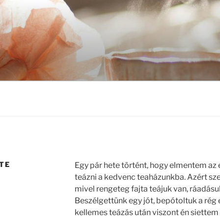
TE
Egy pár hete történt, hogy elmentem az
teázni a kedvenc teaházunkba. Azért szer
mivel rengeteg fajta teájuk van, ráadásu
Beszélgettünk egy jót, bepótoltuk a rég 
kellemes teázás után viszont én siettem i