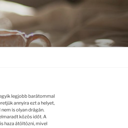
 egyik legjobb barátommal
etjük annyira ezt a helyet,
l nem is olyan drágán.
elmaradt közös időt. A
s haza átöltözni, mivel